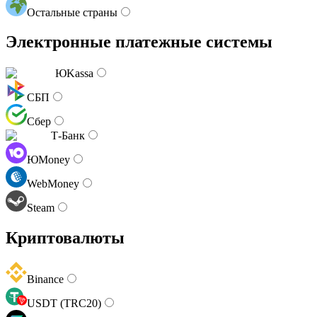
Остальные страны
Электронные платежные системы
ЮKassa
СБП
Сбер
Т-Банк
ЮMoney
WebMoney
Steam
Криптовалюты
Binance
USDT (TRC20)