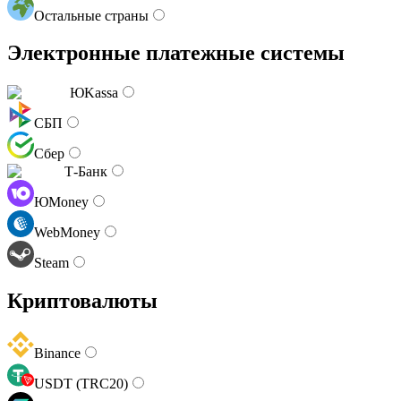
Остальные страны
Электронные платежные системы
ЮKassa
СБП
Сбер
Т-Банк
ЮMoney
WebMoney
Steam
Криптовалюты
Binance
USDT (TRC20)