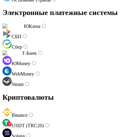
Электронные платежные системы
ЮKassa
СБП
Сбер
Т-Банк
ЮMoney
WebMoney
Steam
Криптовалюты
Binance
USDT (TRC20)
Solana