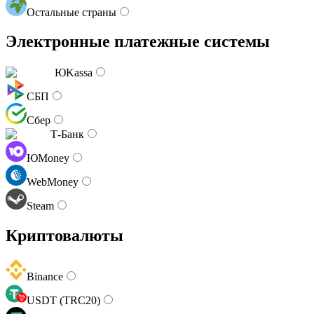
Остальные страны
Электронные платежные системы
ЮKassa
СБП
Сбер
Т-Банк
ЮMoney
WebMoney
Steam
Криптовалюты
Binance
USDT (TRC20)