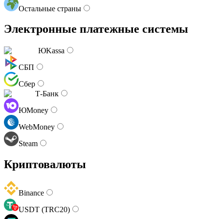
Остальные страны
Электронные платежные системы
ЮKassa
СБП
Сбер
Т-Банк
ЮMoney
WebMoney
Steam
Криптовалюты
Binance
USDT (TRC20)