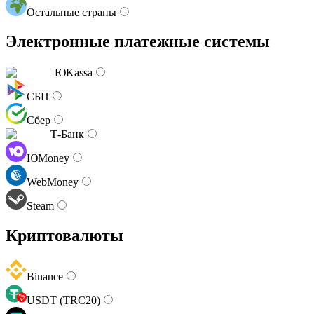
Остальные страны
Электронные платежные системы
ЮKassa
СБП
Сбер
Т-Банк
ЮMoney
WebMoney
Steam
Криптовалюты
Binance
USDT (TRC20)