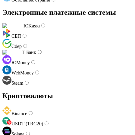
Электронные платежные системы
ЮKassa
СБП
Сбер
Т-Банк
ЮMoney
WebMoney
Steam
Криптовалюты
Binance
USDT (TRC20)
Solana