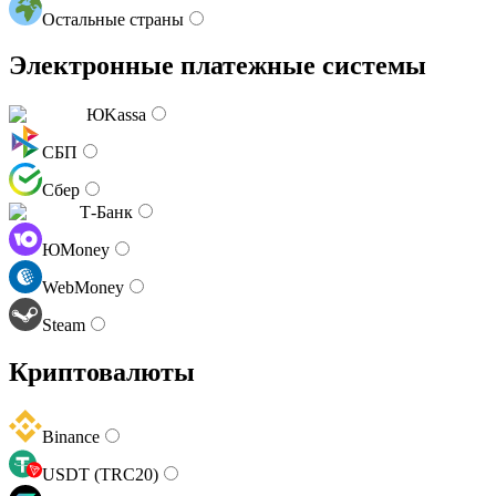
Остальные страны
Электронные платежные системы
ЮKassa
СБП
Сбер
Т-Банк
ЮMoney
WebMoney
Steam
Криптовалюты
Binance
USDT (TRC20)