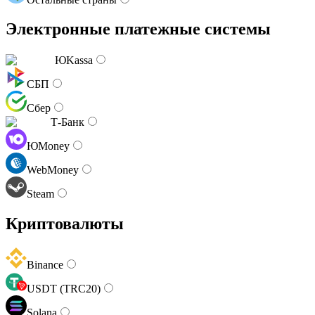
Электронные платежные системы
ЮKassa
СБП
Сбер
Т-Банк
ЮMoney
WebMoney
Steam
Криптовалюты
Binance
USDT (TRC20)
Solana