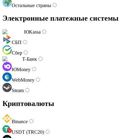
Остальные страны
Электронные платежные системы
ЮKassa
СБП
Сбер
Т-Банк
ЮMoney
WebMoney
Steam
Криптовалюты
Binance
USDT (TRC20)