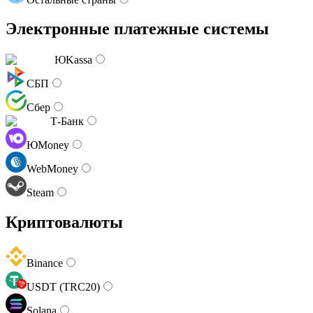
Электронные платежные системы
ЮKassa
СБП
Сбер
Т-Банк
ЮMoney
WebMoney
Steam
Криптовалюты
Binance
USDT (TRC20)
Solana