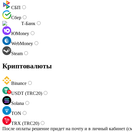
СБП
Сбер
Т-Банк
ЮMoney
WebMoney
Steam
Криптовалюты
Binance
USDT (TRC20)
Solana
TON
TRX (TRC20)
После оплаты решение придет на почту и в личный кабинет (см