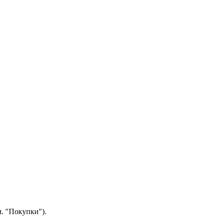
.
"Покупки").