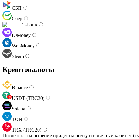
СБП
Сбер
Т-Банк
ЮMoney
WebMoney
Steam
Криптовалюты
Binance
USDT (TRC20)
Solana
TON
TRX (TRC20)
После оплаты решение придет на почту и в личный кабинет (см