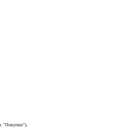
.
"Покупки").