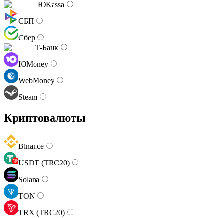
ЮKassa
СБП
Сбер
Т-Банк
ЮMoney
WebMoney
Steam
Криптовалюты
Binance
USDT (TRC20)
Solana
TON
TRX (TRC20)