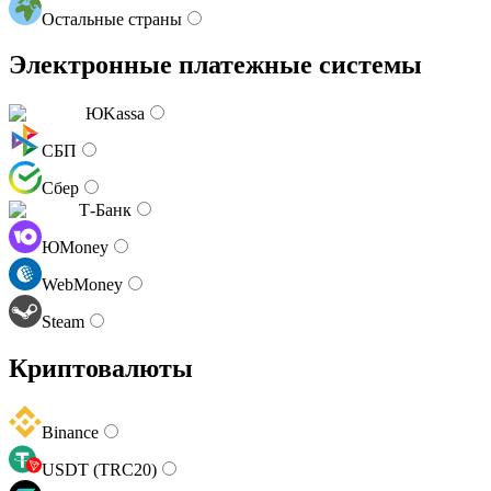
Остальные страны
Электронные платежные системы
ЮKassa
СБП
Сбер
Т-Банк
ЮMoney
WebMoney
Steam
Криптовалюты
Binance
USDT (TRC20)