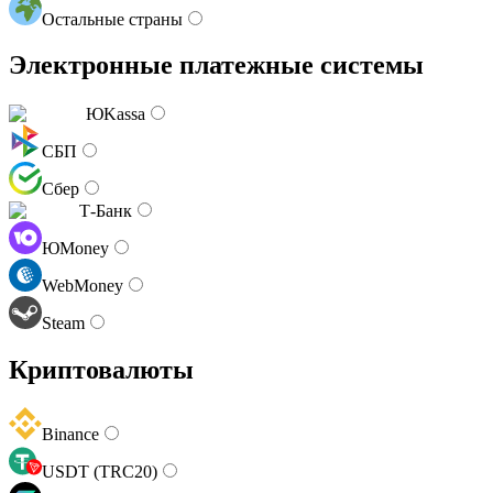
Остальные страны
Электронные платежные системы
ЮKassa
СБП
Сбер
Т-Банк
ЮMoney
WebMoney
Steam
Криптовалюты
Binance
USDT (TRC20)