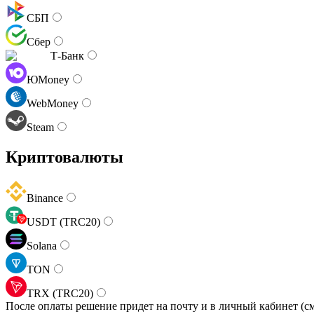
СБП
Сбер
Т-Банк
ЮMoney
WebMoney
Steam
Криптовалюты
Binance
USDT (TRC20)
Solana
TON
TRX (TRC20)
После оплаты решение придет на почту и в личный кабинет (см