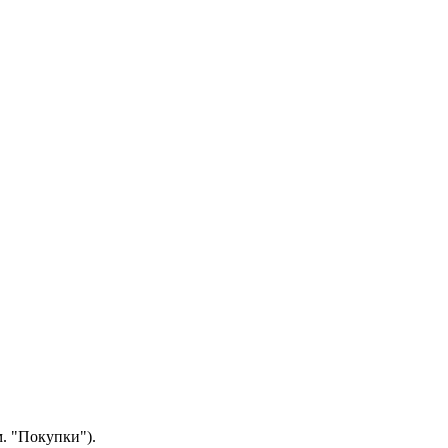
.
"Покупки").