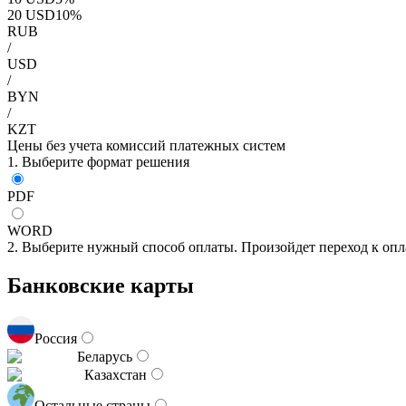
20
USD
10
%
RUB
/
USD
/
BYN
/
KZT
Цены без учета комиссий платежных систем
1. Выберите формат решения
PDF
WORD
2. Выберите нужный способ оплаты. Произойдет переход к опл
Банковские карты
Россия
Беларусь
Казахстан
Остальные страны