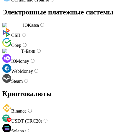
Электронные платежные системы
ЮKassa
СБП
Сбер
Т-Банк
ЮMoney
WebMoney
Steam
Криптовалюты
Binance
USDT (TRC20)
Solana