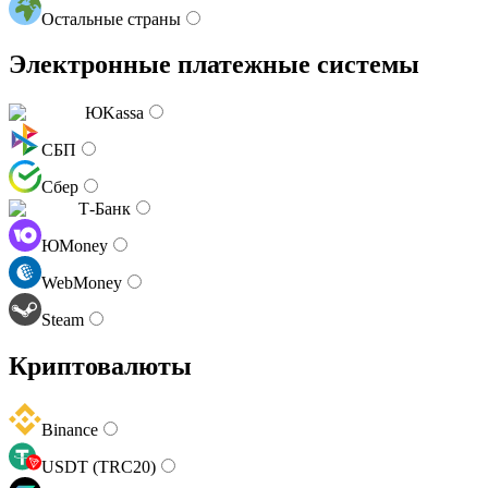
Остальные страны
Электронные платежные системы
ЮKassa
СБП
Сбер
Т-Банк
ЮMoney
WebMoney
Steam
Криптовалюты
Binance
USDT (TRC20)