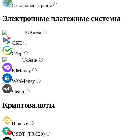
Остальные страны
Электронные платежные системы
ЮKassa
СБП
Сбер
Т-Банк
ЮMoney
WebMoney
Steam
Криптовалюты
Binance
USDT (TRC20)