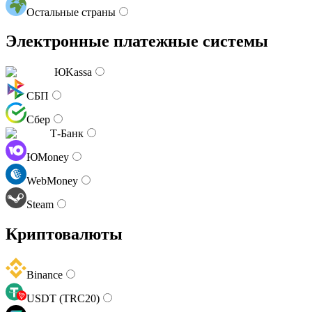
Остальные страны
Электронные платежные системы
ЮKassa
СБП
Сбер
Т-Банк
ЮMoney
WebMoney
Steam
Криптовалюты
Binance
USDT (TRC20)