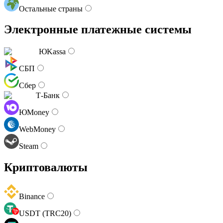
Остальные страны
Электронные платежные системы
ЮKassa
СБП
Сбер
Т-Банк
ЮMoney
WebMoney
Steam
Криптовалюты
Binance
USDT (TRC20)