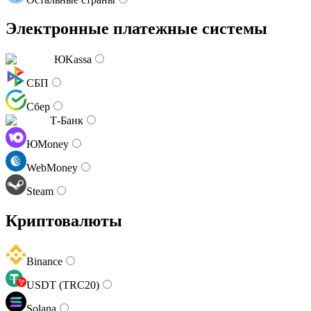
Электронные платежные системы
ЮKassa
СБП
Сбер
Т-Банк
ЮMoney
WebMoney
Steam
Криптовалюты
Binance
USDT (TRC20)
Solana