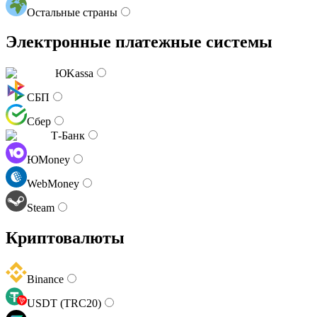
Остальные страны
Электронные платежные системы
ЮKassa
СБП
Сбер
Т-Банк
ЮMoney
WebMoney
Steam
Криптовалюты
Binance
USDT (TRC20)