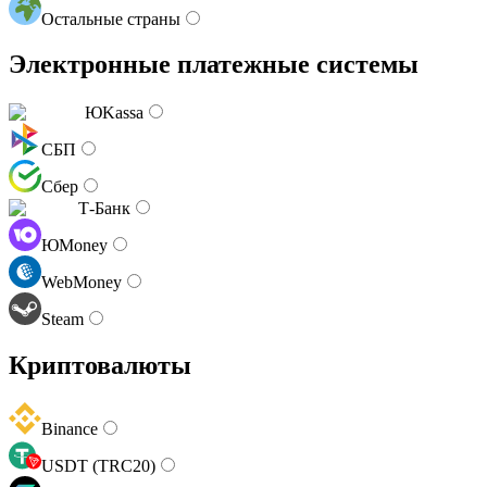
Остальные страны
Электронные платежные системы
ЮKassa
СБП
Сбер
Т-Банк
ЮMoney
WebMoney
Steam
Криптовалюты
Binance
USDT (TRC20)