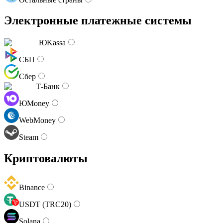
Электронные платежные системы
ЮKassa
СБП
Сбер
Т-Банк
ЮMoney
WebMoney
Steam
Криптовалюты
Binance
USDT (TRC20)
Solana