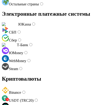
Остальные страны
Электронные платежные системы
ЮKassa
СБП
Сбер
Т-Банк
ЮMoney
WebMoney
Steam
Криптовалюты
Binance
USDT (TRC20)