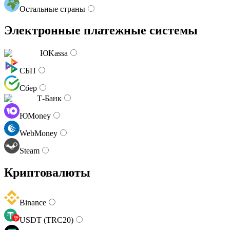
Остальные страны
Электронные платежные системы
ЮKassa
СБП
Сбер
Т-Банк
ЮMoney
WebMoney
Steam
Криптовалюты
Binance
USDT (TRC20)