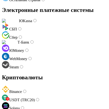
Электронные платежные системы
ЮKassa
СБП
Сбер
Т-Банк
ЮMoney
WebMoney
Steam
Криптовалюты
Binance
USDT (TRC20)
Solana