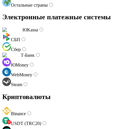
Остальные страны
Электронные платежные системы
ЮKassa
СБП
Сбер
Т-Банк
ЮMoney
WebMoney
Steam
Криптовалюты
Binance
USDT (TRC20)