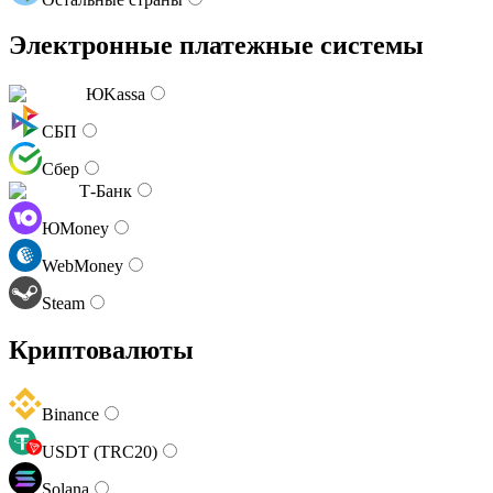
Электронные платежные системы
ЮKassa
СБП
Сбер
Т-Банк
ЮMoney
WebMoney
Steam
Криптовалюты
Binance
USDT (TRC20)
Solana