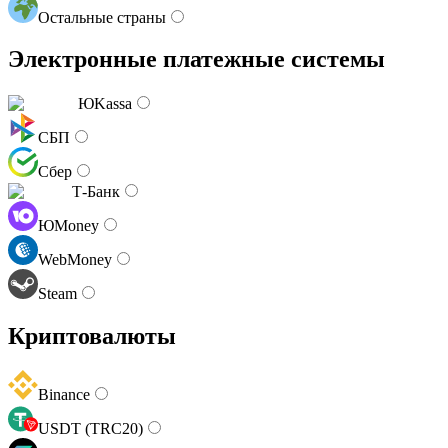
Остальные страны
Электронные платежные системы
ЮKassa
СБП
Сбер
Т-Банк
ЮMoney
WebMoney
Steam
Криптовалюты
Binance
USDT (TRC20)