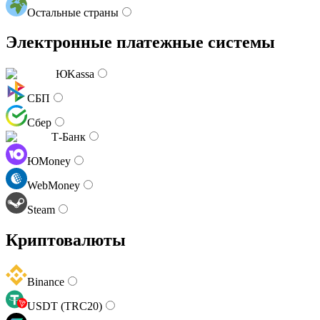
Остальные страны
Электронные платежные системы
ЮKassa
СБП
Сбер
Т-Банк
ЮMoney
WebMoney
Steam
Криптовалюты
Binance
USDT (TRC20)