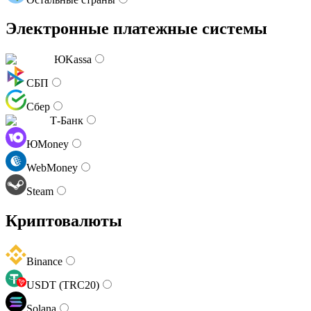
Электронные платежные системы
ЮKassa
СБП
Сбер
Т-Банк
ЮMoney
WebMoney
Steam
Криптовалюты
Binance
USDT (TRC20)
Solana