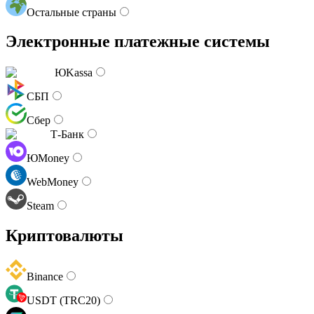
Остальные страны
Электронные платежные системы
ЮKassa
СБП
Сбер
Т-Банк
ЮMoney
WebMoney
Steam
Криптовалюты
Binance
USDT (TRC20)