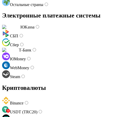
Остальные страны
Электронные платежные системы
ЮKassa
СБП
Сбер
Т-Банк
ЮMoney
WebMoney
Steam
Криптовалюты
Binance
USDT (TRC20)