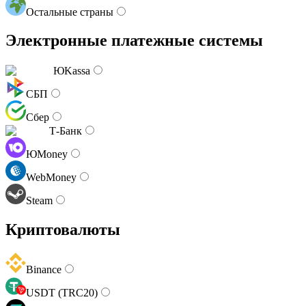
Остальные страны
Электронные платежные системы
ЮKassa
СБП
Сбер
Т-Банк
ЮMoney
WebMoney
Steam
Криптовалюты
Binance
USDT (TRC20)