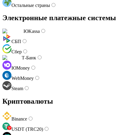
Остальные страны
Электронные платежные системы
ЮKassa
СБП
Сбер
Т-Банк
ЮMoney
WebMoney
Steam
Криптовалюты
Binance
USDT (TRC20)