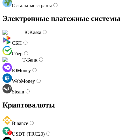
Остальные страны
Электронные платежные системы
ЮKassa
СБП
Сбер
Т-Банк
ЮMoney
WebMoney
Steam
Криптовалюты
Binance
USDT (TRC20)