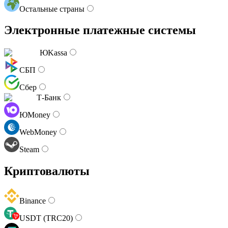
Остальные страны
Электронные платежные системы
ЮKassa
СБП
Сбер
Т-Банк
ЮMoney
WebMoney
Steam
Криптовалюты
Binance
USDT (TRC20)