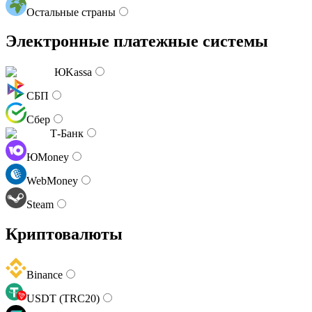
Остальные страны
Электронные платежные системы
ЮKassa
СБП
Сбер
Т-Банк
ЮMoney
WebMoney
Steam
Криптовалюты
Binance
USDT (TRC20)