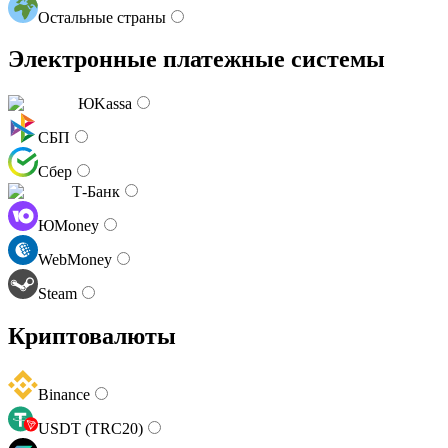
Остальные страны
Электронные платежные системы
ЮKassa
СБП
Сбер
Т-Банк
ЮMoney
WebMoney
Steam
Криптовалюты
Binance
USDT (TRC20)