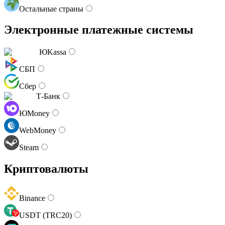
Остальные страны
Электронные платежные системы
ЮKassa
СБП
Сбер
Т-Банк
ЮMoney
WebMoney
Steam
Криптовалюты
Binance
USDT (TRC20)