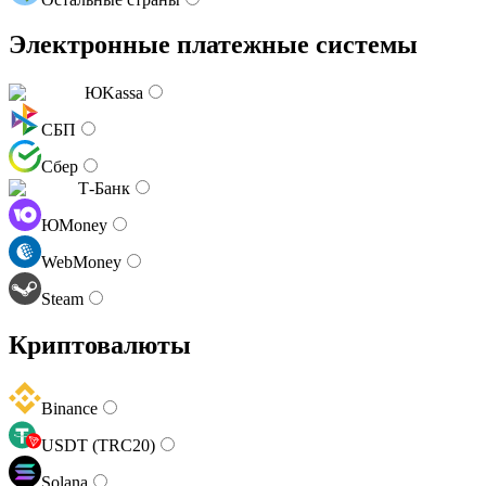
Электронные платежные системы
ЮKassa
СБП
Сбер
Т-Банк
ЮMoney
WebMoney
Steam
Криптовалюты
Binance
USDT (TRC20)
Solana