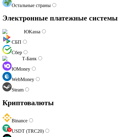
Остальные страны
Электронные платежные системы
ЮKassa
СБП
Сбер
Т-Банк
ЮMoney
WebMoney
Steam
Криптовалюты
Binance
USDT (TRC20)