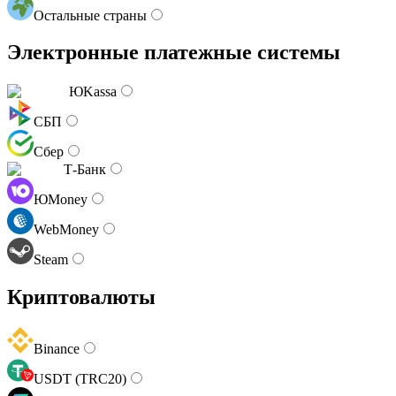
Остальные страны
Электронные платежные системы
ЮKassa
СБП
Сбер
Т-Банк
ЮMoney
WebMoney
Steam
Криптовалюты
Binance
USDT (TRC20)