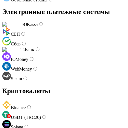
Электронные платежные системы
ЮKassa
СБП
Сбер
Т-Банк
ЮMoney
WebMoney
Steam
Криптовалюты
Binance
USDT (TRC20)
Solana