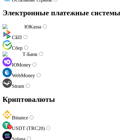
Электронные платежные системы
ЮKassa
СБП
Сбер
Т-Банк
ЮMoney
WebMoney
Steam
Криптовалюты
Binance
USDT (TRC20)
Solana