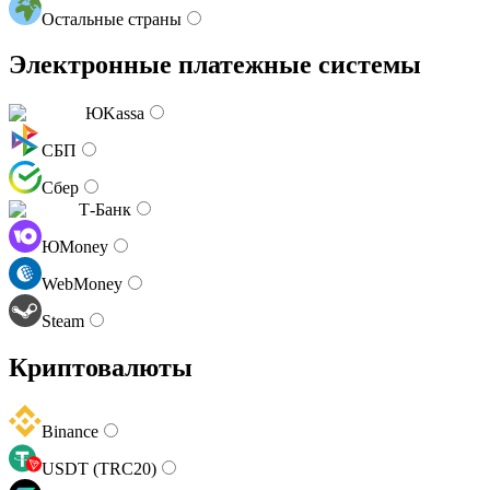
Остальные страны
Электронные платежные системы
ЮKassa
СБП
Сбер
Т-Банк
ЮMoney
WebMoney
Steam
Криптовалюты
Binance
USDT (TRC20)